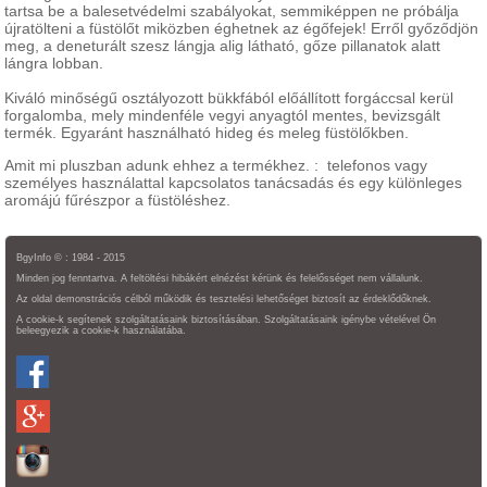
tartsa be a balesetvédelmi szabályokat, semmiképpen ne próbálja
újratölteni a füstölőt miközben éghetnek az égőfejek! Erről győződjön
meg, a deneturált szesz lángja alig látható, gőze pillanatok alatt
lángra lobban.
Kiváló minőségű osztályozott bükkfából előállított forgáccsal kerül
forgalomba, mely mindenféle vegyi anyagtól mentes, bevizsgált
termék. Egyaránt használható hideg és meleg füstölőkben.
Amit mi pluszban adunk ehhez a termékhez. : telefonos vagy
személyes használattal kapcsolatos tanácsadás és egy különleges
aromájú fűrészpor a füstöléshez.
BgyInfo © : 1984 - 2015
Minden jog fenntartva. A feltöltési hibákért elnézést kérünk és felelősséget nem vállalunk.
Az oldal demonstrációs célból működik és tesztelési lehetőséget biztosít az érdeklődőknek.
A cookie-k segítenek szolgáltatásaink biztosításában. Szolgáltatásaink igénybe vételével Ön
beleegyezik a cookie-k használatába.