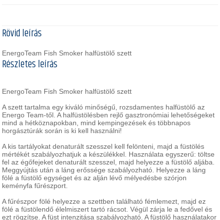
Rövid leírás
EnergoTeam Fish Smoker halfüstölő szett
Részletes leírás
EnergoTeam Fish Smoker halfüstölő szett
A szett tartalma egy kiváló minőségű, rozsdamentes halfüstölő az
Energo Team-től. A halfüstölésben rejlő gasztronómiai lehetőségeket
mind a hétköznapokban, mind kempingezések és többnapos
horgásztúrák során is ki kell használni!
A kis tartályokat denaturált szesszel kell felönteni, majd a füstölés
mértékét szabályozhatjuk a készülékkel. Használata egyszerű: töltse
fel az égőfejeket denaturált szesszel, majd helyezze a füstölő aljába.
Meggyújtás után a láng erőssége szabályozható. Helyezze a láng
fölé a füstölő egységet és az alján lévő mélyedésbe szórjon
keményfa fűrészport.
A fűrészpor fölé helyezze a szettben található fémlemezt, majd ez
fölé a füstölendő élelmiszert tartó rácsot. Végül zárja le a fedővel és
ezt rögzítse. A füst intenzitása szabályozható. A füstölő használatakor