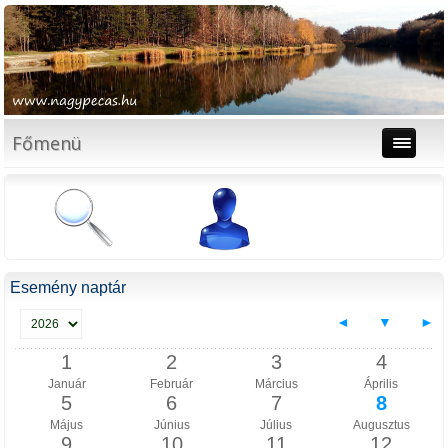
Főmenü
Esemény naptár
◄
▼
►
1
2
3
4
Január
Február
Március
Április
5
6
7
8
Május
Június
Július
Augusztus
9
10
11
12