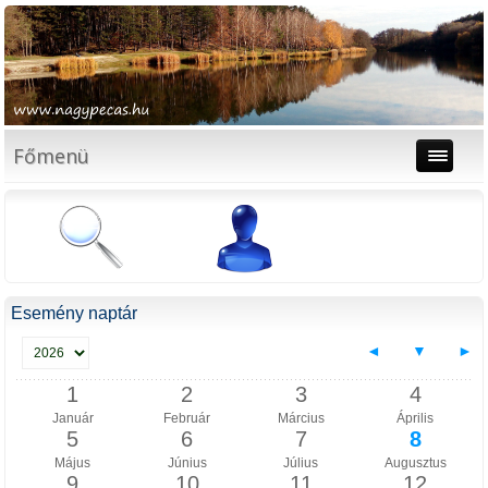
Főmenü
Esemény naptár
◄
▼
►
1
2
3
4
Január
Február
Március
Április
5
6
7
8
Május
Június
Július
Augusztus
9
10
11
12