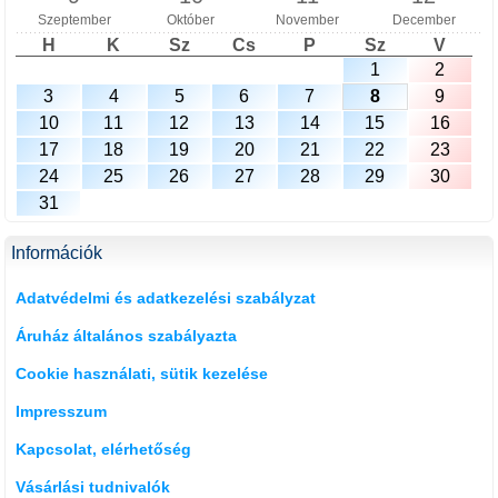
Szeptember
Október
November
December
H
K
Sz
Cs
P
Sz
V
1
2
3
4
5
6
7
8
9
10
11
12
13
14
15
16
17
18
19
20
21
22
23
24
25
26
27
28
29
30
31
Információk
Adatvédelmi és adatkezelési szabályzat
Áruház általános szabályazta
Cookie használati, sütik kezelése
Impresszum
Kapcsolat, elérhetőség
Vásárlási tudnivalók