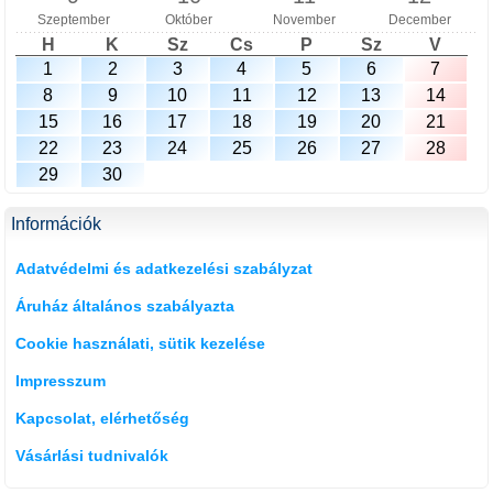
Szeptember
Október
November
December
H
K
Sz
Cs
P
Sz
V
1
2
3
4
5
6
7
8
9
10
11
12
13
14
15
16
17
18
19
20
21
22
23
24
25
26
27
28
29
30
Információk
Adatvédelmi és adatkezelési szabályzat
Áruház általános szabályazta
Cookie használati, sütik kezelése
Impresszum
Kapcsolat, elérhetőség
Vásárlási tudnivalók