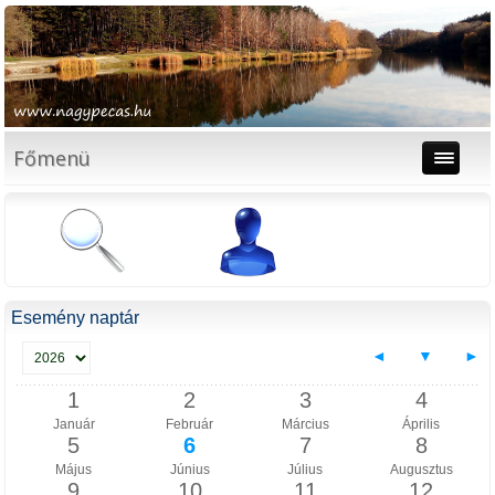
Főmenü
Esemény naptár
◄
▼
►
1
2
3
4
Január
Február
Március
Április
5
6
7
8
Május
Június
Július
Augusztus
9
10
11
12