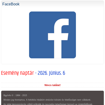
FaceBook
Esemény naptár
- 2026. Június. 6
Nincs találat!
BgyInfo © : 1984 - 2015
Minden jog fenntartva. A feltöltési hibákért elnézést kérünk és felelősséget nem vállalunk.
Az oldal demonstrációs célból működik és tesztelési lehetőséget biztosít az érdeklődőknek.