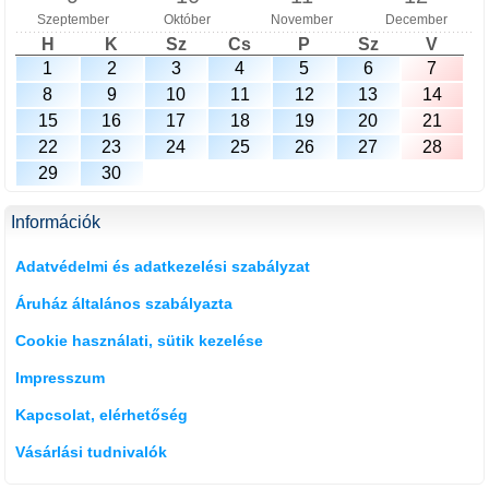
Szeptember
Október
November
December
H
K
Sz
Cs
P
Sz
V
1
2
3
4
5
6
7
8
9
10
11
12
13
14
15
16
17
18
19
20
21
22
23
24
25
26
27
28
29
30
Információk
Adatvédelmi és adatkezelési szabályzat
Áruház általános szabályazta
Cookie használati, sütik kezelése
Impresszum
Kapcsolat, elérhetőség
Vásárlási tudnivalók