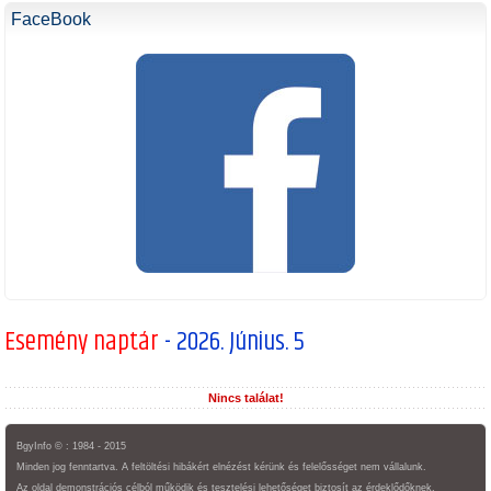
FaceBook
Esemény naptár
- 2026. Június. 5
Nincs találat!
BgyInfo © : 1984 - 2015
Minden jog fenntartva. A feltöltési hibákért elnézést kérünk és felelősséget nem vállalunk.
Az oldal demonstrációs célból működik és tesztelési lehetőséget biztosít az érdeklődőknek.