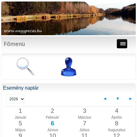
Főmenü
Esemény naptár
◄
▼
►
1
2
3
4
Január
Február
Március
Április
5
6
7
8
Május
Június
Július
Augusztus
9
10
11
12