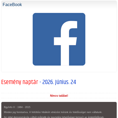
FaceBook
Esemény naptár
- 2026. Június. 24
Nincs találat!
BgyInfo © : 1984 - 2015
Minden jog fenntartva. A feltöltési hibákért elnézést kérünk és felelősséget nem vállalunk.
Az oldal demonstrációs célból működik és tesztelési lehetőséget biztosít az érdeklődőknek.