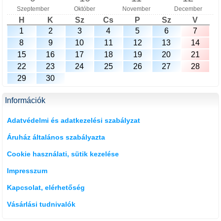
Szeptember
Október
November
December
H
K
Sz
Cs
P
Sz
V
1
2
3
4
5
6
7
8
9
10
11
12
13
14
15
16
17
18
19
20
21
22
23
24
25
26
27
28
29
30
Információk
Adatvédelmi és adatkezelési szabályzat
Áruház általános szabályazta
Cookie használati, sütik kezelése
Impresszum
Kapcsolat, elérhetőség
Vásárlási tudnivalók