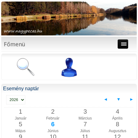
Főmenü
Esemény naptár
◄
▼
►
1
2
3
4
Január
Február
Március
Április
5
6
7
8
Május
Június
Július
Augusztus
9
10
11
12