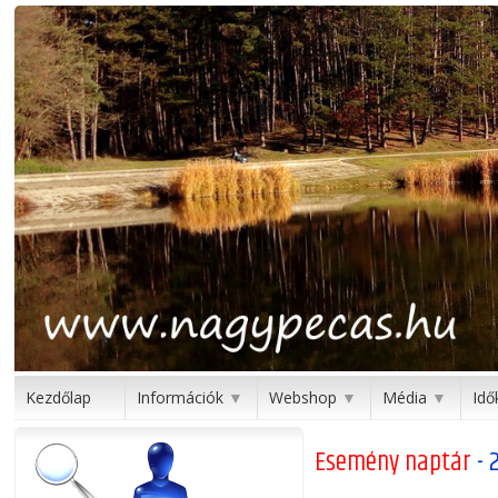
Kezdőlap
Információk
Webshop
Média
Idő
▼
▼
▼
Esemény naptár
- 