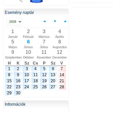
Esemény naptár
◄
▼
►
1
2
3
4
Január
Február
Március
Április
5
6
7
8
Május
Június
Július
Augusztus
9
10
11
12
Szeptember
Október
November
December
H
K
Sz
Cs
P
Sz
V
1
2
3
4
5
6
7
8
9
10
11
12
13
14
15
16
17
18
19
20
21
22
23
24
25
26
27
28
29
30
Információk