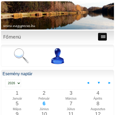
Főmenü
Esemény naptár
◄
▼
►
1
2
3
4
Január
Február
Március
Április
5
6
7
8
Május
Június
Július
Augusztus
9
10
11
12