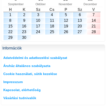
Szeptember
Október
November
December
H
K
Sz
Cs
P
Sz
V
1
2
3
4
5
6
7
8
9
10
11
12
13
14
15
16
17
18
19
20
21
22
23
24
25
26
27
28
29
30
Információk
Adatvédelmi és adatkezelési szabályzat
Áruház általános szabályazta
Cookie használati, sütik kezelése
Impresszum
Kapcsolat, elérhetőség
Vásárlási tudnivalók