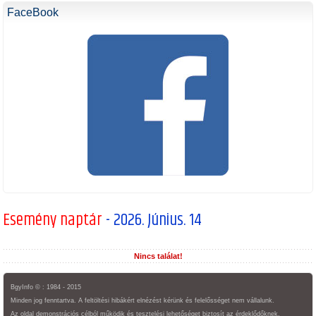
FaceBook
Esemény naptár
- 2026. Június. 14
Nincs találat!
BgyInfo © : 1984 - 2015
Minden jog fenntartva. A feltöltési hibákért elnézést kérünk és felelősséget nem vállalunk.
Az oldal demonstrációs célból működik és tesztelési lehetőséget biztosít az érdeklődőknek.