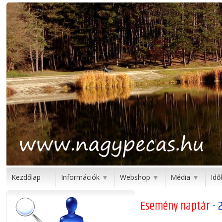
Kezdőlap
Információk
Webshop
Média
Idő
▼
▼
▼
Esemény naptár
- 2