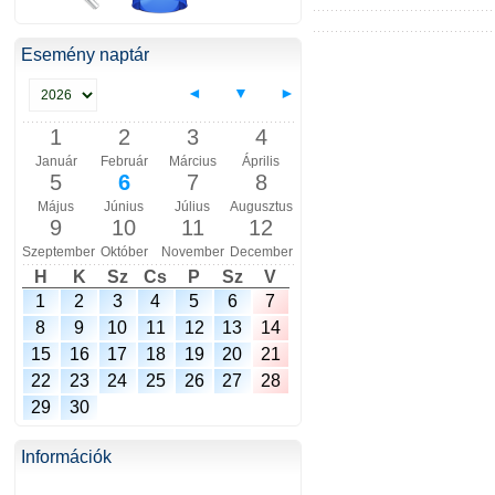
Esemény naptár
◄
▼
►
1
2
3
4
Január
Február
Március
Április
5
6
7
8
Május
Június
Július
Augusztus
9
10
11
12
Szeptember
Október
November
December
H
K
Sz
Cs
P
Sz
V
1
2
3
4
5
6
7
8
9
10
11
12
13
14
15
16
17
18
19
20
21
22
23
24
25
26
27
28
29
30
Információk