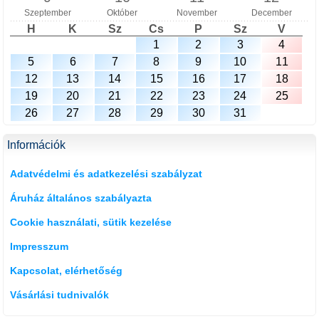
Szeptember
Október
November
December
H
K
Sz
Cs
P
Sz
V
1
2
3
4
5
6
7
8
9
10
11
12
13
14
15
16
17
18
19
20
21
22
23
24
25
26
27
28
29
30
31
Információk
Adatvédelmi és adatkezelési szabályzat
Áruház általános szabályazta
Cookie használati, sütik kezelése
Impresszum
Kapcsolat, elérhetőség
Vásárlási tudnivalók