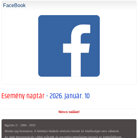
FaceBook
Esemény naptár
- 2026. Január. 10
Nincs találat!
BgyInfo © : 1984 - 2015
Minden jog fenntartva. A feltöltési hibákért elnézést kérünk és felelősséget nem vállalunk.
Az oldal demonstrációs célból működik és tesztelési lehetőséget biztosít az érdeklődőknek.