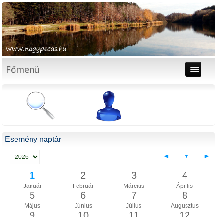
Főmenü
Esemény naptár
◄
▼
►
1
2
3
4
Január
Február
Március
Április
5
6
7
8
Május
Június
Július
Augusztus
9
10
11
12