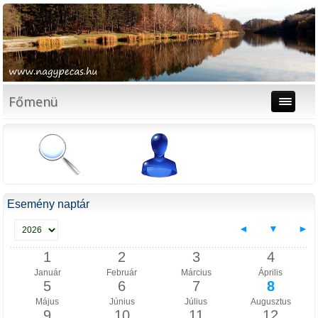
Főmenü
Esemény naptár
◄
▼
►
1
2
3
4
Január
Február
Március
Április
5
6
7
8
Május
Június
Július
Augusztus
9
10
11
12