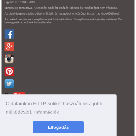
BgyInfo © : 1984 - 2015
Minden jog fenntartva. A feltöltési hibákért elnézést kérünk és felelősséget nem vállalunk.
Az oldal demonstrációs célból működik és tesztelési lehetőséget biztosít az érdeklődőknek.
A cookie-k segítenek szolgáltatásaink biztosításában. Szolgáltatásaink igénybe vételével Ön
beleegyezik a cookie-k használatába.
Oldalainkon HTTP-sütiket használunk a jobb
működésért.
Információk
Oldaltérkép
time : 0.095481872558594
Elfogadás
made by :
BgyInfo