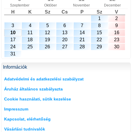
Szeptember
Október
November
December
H
K
Sz
Cs
P
Sz
V
1
2
3
4
5
6
7
8
9
10
11
12
13
14
15
16
17
18
19
20
21
22
23
24
25
26
27
28
29
30
31
Információk
Adatvédelmi és adatkezelési szabályzat
Áruház általános szabályazta
Cookie használati, sütik kezelése
Impresszum
Kapcsolat, elérhetőség
Vásárlási tudnivalók