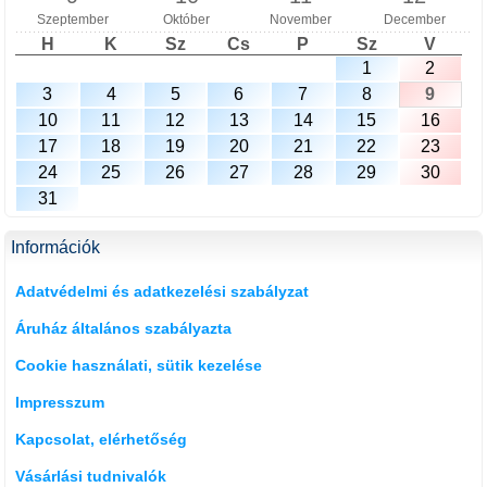
Szeptember
Október
November
December
H
K
Sz
Cs
P
Sz
V
1
2
3
4
5
6
7
8
9
10
11
12
13
14
15
16
17
18
19
20
21
22
23
24
25
26
27
28
29
30
31
Információk
Adatvédelmi és adatkezelési szabályzat
Áruház általános szabályazta
Cookie használati, sütik kezelése
Impresszum
Kapcsolat, elérhetőség
Vásárlási tudnivalók