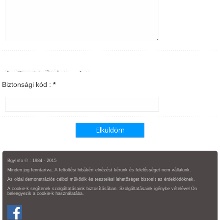
Biztonsági kód :
*
BgyInfo © : 1984 - 2015
Minden jog fenntartva. A feltöltési hibákért elnézést kérünk és felelősséget nem vállalunk.
Az oldal demonstrációs célból működik és tesztelési lehetőséget biztosít az érdeklődőknek.
A cookie-k segítenek szolgáltatásaink biztosításában. Szolgáltatásaink igénybe vételével Ön
beleegyezik a cookie-k használatába.