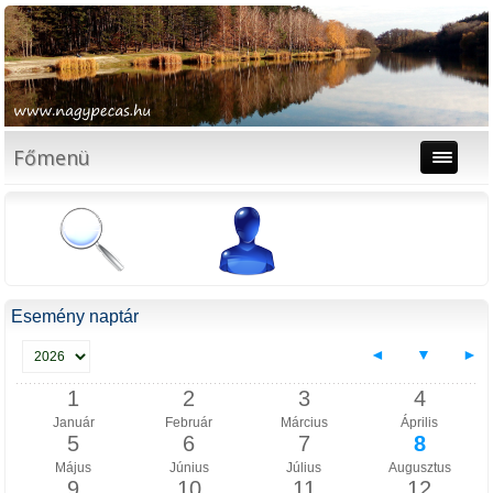
Főmenü
Esemény naptár
◄
▼
►
1
2
3
4
Január
Február
Március
Április
5
6
7
8
Május
Június
Július
Augusztus
9
10
11
12